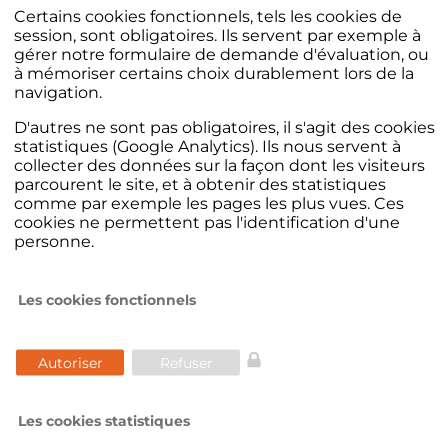
Certains cookies fonctionnels, tels les cookies de
récents avec au moins 1 Go de Ram et une
session, sont obligatoires. Ils servent par exemple à
horloge à 2 Ghz, équipés de préférence du
gérer notre formulaire de demande d'évaluation, ou
navigateur Chrome ou de ses dérivés.
à mémoriser certains choix durablement lors de la
navigation.
Vous y ajoutez un lecteur de codes-barres et
D'autres ne sont pas obligatoires, il s'agit des cookies
cela suffit pour être opérationnel. L'activation
statistiques (Google Analytics). Ils nous servent à
du logiciel ne nécessite aucune procédure
collecter des données sur la façon dont les visiteurs
d'installation dans l'établissement. En effet, il
parcourent le site, et à obtenir des statistiques
vous suffit de vous connecter à internet depuis
comme par exemple les pages les plus vues. Ces
n'importe quel ordinateur puis sur le site
cookies ne permettent pas l'identification d'une
Logipas.net
et d'indiquer votre identifiant et
personne.
votre mot de passe.
Les cookies fonctionnels
Autoriser
Refuser
Les cookies statistiques