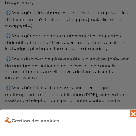
badge, etc.) ;
Vous gérez les absences des élèves aux repas en les
déclarant au préalable dans Logipas (maladie, stage,
voyage, etc.) ;
Vous générez en toute autonomie les étiquettes
d’identification des élèves avec codes-barres à coller sur
les badges plastique (format carte de crédit) ;
Vous disposez de plusieurs états d'analyse (prévision
du nombre des rationnaires, élèves et personnels
encore attendus au self, élèves déclarés absents,
incidents, etc.) ;
Vous bénéficiez d'une assistance technique
multisupport : manuel d'utilisation (PDF), aide en ligne,
assistance téléphonique par un interlocuteur dédié.
Logipas
peut être mis en place à tout moment
Gestion des cookies
de l'année et nécessite très peu de matériel
mais demande une liaison internet fiable et
performante. Il convient d'utiliser des matériels