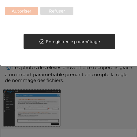
Le logiciel permet l'intégration facile des élèves et
des personnels
Autoriser
Refuser
L'ensemble des élèves et leur régime peuvent être
intégrés via l'import des données de SIECLE au format
XML ou via un fichier Excel ;
Enregistrer le paramétrage
Les personnels peuvent être importés par
l'intermédiaire d'un fichier Excel ;
Les photos des élèves peuvent être récupérées grâce
à un import paramétrable prenant en compte la règle
de nommage des fichiers.